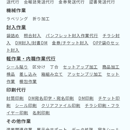
送代行
会報誌発送代行
金券発送代行
証書発送代行
機械作業
ラベリング
折り加工
封入作業
袋詰め
照合封入
パンフレット封入作業代行
チラシ封
入
DM封入/封書DM
金券/チケット封入
OPP袋のセッ
ト封入
軽作業・内職作業代行
シール貼り
区分け
丁合
セットアップ加工
商品加工
検品
差し込み
箱組み立て
アッセンブリ加工
セット
作業
梱包作業
印刷代行
封筒印刷
DM宛名印字・宛名印刷
DM印刷
チケット印
刷
シール印刷
クリアファイル印刷
チラシ印刷・フラ
イヤー印刷
名刺印刷
その他作業
選挙関連作業
展示会サポート
データ処理
宛名シール