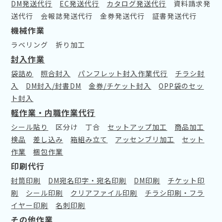
DM発送代行
EC発送代行
カタログ発送代行
資料請求発
送代行
会報誌発送代行
金券発送代行
証書発送代行
機械作業
ラベリング
折り加工
封入作業
袋詰め
照合封入
パンフレット封入作業代行
チラシ封
入
DM封入/封書DM
金券/チケット封入
OPP袋のセッ
ト封入
軽作業・内職作業代行
シール貼り
区分け
丁合
セットアップ加工
商品加工
検品
差し込み
箱組み立て
アッセンブリ加工
セット
作業
梱包作業
印刷代行
封筒印刷
DM宛名印字・宛名印刷
DM印刷
チケット印
刷
シール印刷
クリアファイル印刷
チラシ印刷・フラ
イヤー印刷
名刺印刷
その他作業