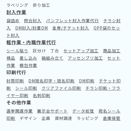
ラベリング
折り加工
封入作業
袋詰め
照合封入
パンフレット封入作業代行
チラシ封
入
DM封入/封書DM
金券/チケット封入
OPP袋のセッ
ト封入
軽作業・内職作業代行
シール貼り
区分け
丁合
セットアップ加工
商品加工
検品
差し込み
箱組み立て
アッセンブリ加工
セット
作業
梱包作業
印刷代行
封筒印刷
DM宛名印字・宛名印刷
DM印刷
チケット印
刷
シール印刷
クリアファイル印刷
チラシ印刷・フラ
イヤー印刷
名刺印刷
その他作業
選挙関連作業
展示会サポート
データ処理
宛名シール
印刷
デザイン
企画
資材調達
ラッピング
倉庫保管