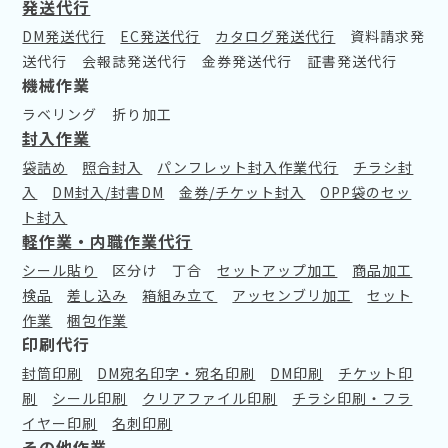
発送代行
DM発送代行
EC発送代行
カタログ発送代行
資料請求発
送代行
会報誌発送代行
金券発送代行
証書発送代行
機械作業
ラベリング
折り加工
封入作業
袋詰め
照合封入
パンフレット封入作業代行
チラシ封
入
DM封入/封書DM
金券/チケット封入
OPP袋のセッ
ト封入
軽作業・内職作業代行
シール貼り
区分け
丁合
セットアップ加工
商品加工
検品
差し込み
箱組み立て
アッセンブリ加工
セット
作業
梱包作業
印刷代行
封筒印刷
DM宛名印字・宛名印刷
DM印刷
チケット印
刷
シール印刷
クリアファイル印刷
チラシ印刷・フラ
イヤー印刷
名刺印刷
その他作業